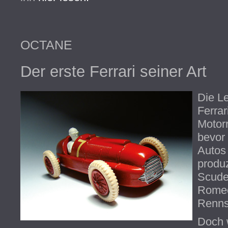
OCTANE
Der erste Ferrari seiner Art
Die L
Ferrar
Motor
bevor
Autos
produz
Scuder
Romeo
Rennsp
Doch 