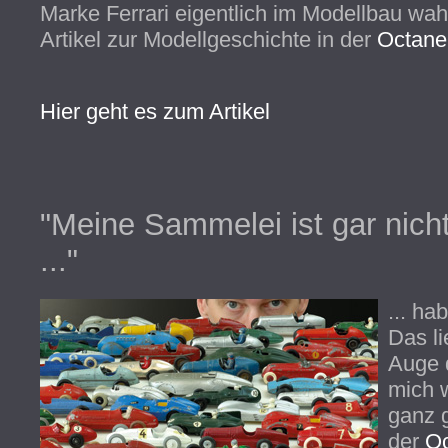
Marke Ferrari eigentlich im Modellbau w
Artikel zur Modellgeschichte in der
Octane
Hier geht es zum Artikel
"Meine Sammelei ist gar nich
..."
... ha
Das li
Auge 
mich w
ganz g
der
Oc